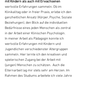
mit Kindern als auch mit Erwachsenen
wertvolle Erfahrungen sammeln. Ob im
Klinikalltag oder in freier Praxis, erlebe ich den
ganzheitlichen Ansatz (Körper, Psyche, Soziale
Beziehungen), den Blick auf die individuellen
Bedürfnisse eines jeden Menschen als zentral
in der Arbeit einer Klinischen Psychologin.
In meiner Arbeit als Pädagogin konnte ich
wertvolle Erfahrungen mit Kindern und
Jugendlichen verschiedenster Altergruppen
sammeln. Hier lernte ich den kreativen und
spielerischen Zugang bei der Arbeit mit
(jungen) Menschen zu schätzen. Auch die
Elternarbeit lag mir stets sehr am Herzen.
Im
Rahmen des Studiums arbeitete ich viele Jahre
bei der kids-line bzw. Telefonseelsorge
Salzburg, wo ich erleben durfte, wie hilfreich
Zuhören sein kann.
Spezialisierungen